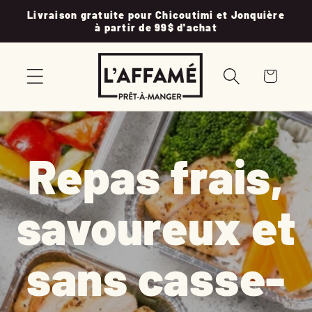
et
Livraison gratuite pour Chicoutimi et Jonquière
passer
à partir de 99$ d'achat
au
contenu
Panier
Repas frais,
savoureux et
sans casse-